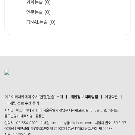
과학논술
(0)
인문논술
(0)
FINAL논술
(0)
에스이레아카데미 수시[면접/논술] 소개
|
개인정보 처리방침
|
이용약관
|
마케팅 정보 수신 동의
회사명 : 에스이레아카데미 | 서울특별시 강남구 테헤란로86길 15, 3층 51호 (대치동,
동구빌딩) | 대표자명 : 공동현
연락처 :
02-554-8209
이메일 :
academy@sjirehedu.com
사업자 번호 : 592-97-
00284 | 학원설립, 운영등록번호 제 7593호 | 통신 판매업 신고번호: 제 2023-
서울강남-01945호