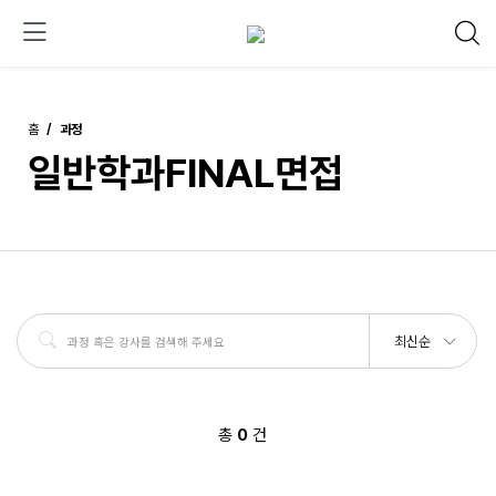
홈
과정
일반학과FINAL면접
최신순
총
0
건